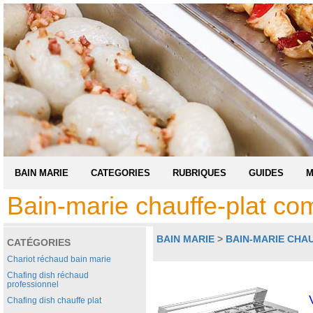
BAIN MARIE
CATEGORIES
RUBRIQUES
GUIDES
M
Bain-marie chauffe-plat co
BAIN MARIE
>
BAIN-MARIE CHA
CATÉGORIES
Chariot réchaud bain marie
Chafing dish réchaud
professionnel
Chafing dish chauffe plat